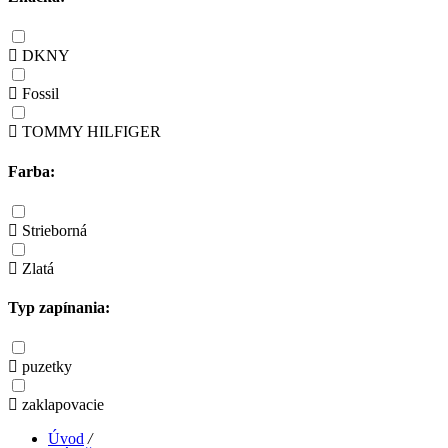
DKNY
Fossil
TOMMY HILFIGER
Farba:
Strieborná
Zlatá
Typ zapínania:
puzetky
zaklapovacie
Úvod
/