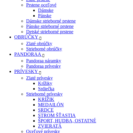
Prstene oceľové
Dámske
Pánske
Dámske strieborné prstene
Pánske strieborné prstene
Detské strieborné prstene
OBRÚČKY
Zlaté obrúčky
Strieborné obrúčky
PANDORAA
Pandoraa náramky
Pandoraa prívesky
PRÍVESKY
Zlaté prívesky
Krížiky
Srdiečka
Strieborné prívesky
KRÍŽIK
MEDAILÓN
SRDCE
STROM ŠŤASTIA
ŠPORT, HUDBA, OSTATNÉ
ZVIERATÁ
Oceľové prívesky