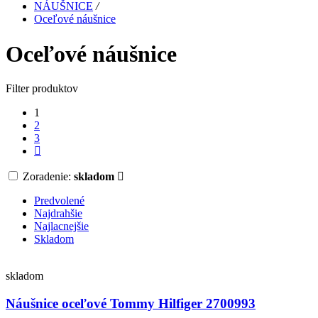
NÁUŠNICE
/
Oceľové náušnice
Oceľové náušnice
Filter produktov
1
2
3
Zoradenie:
skladom
Predvolené
Najdrahšie
Najlacnejšie
Skladom
skladom
Náušnice oceľové Tommy Hilfiger 2700993