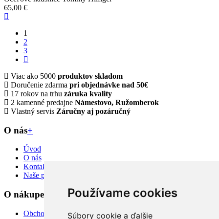
65,00 €
1
2
3
Viac ako 5000
produktov skladom
Doručenie zdarma
pri objednávke nad 50€
17 rokov na trhu
záruka kvality
2 kamenné predajne
Námestovo, Ružomberok
Vlastný servis
Záručny aj pozáručný
O nás
+
Úvod
O nás
Kontakt
Naše predajne
Používame cookies
O nákupe
+
Obchodné podmienky
Súbory cookie a ďalšie