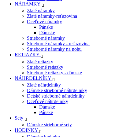
NÁRAMKY
Zlaté náramky
Zlaté náramky-reťazovina
Oceľové náramky
Pánske
Dámske
Strieborné náramky
Strieborné náramky - reťazovina
Strieborné náramky na nohu
RETIAZKY
Zlaté retiazky
Strieborné retiazky
Strieborné retiazky - dámske
NÁHRDELNÍKY
Zlaté náhrdelníky
Dámske strieborné náhrdelníky
Detské strieborné náhrdelníky
Oceľové náhrdelníky
Dámske
Pánske
Sety
Dámske strieborné sety
HODINKY
Dámske hodinky