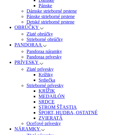
Dámske
Pánske
Dámske strieborné prstene
Pánske strieborné prstene
Detské strieborné prstene
OBRÚČKY
Zlaté obrúčky
Strieborné obrúčky
PANDORAA
Pandoraa náramky
Pandoraa prívesky
PRÍVESKY
Zlaté prívesky
Krížiky
Srdiečka
Strieborné prívesky
KRÍŽIK
MEDAILÓN
SRDCE
STROM ŠŤASTIA
ŠPORT, HUDBA, OSTATNÉ
ZVIERATÁ
Oceľové prívesky
NÁRAMKY