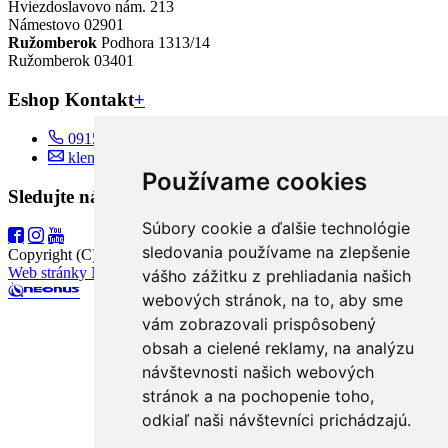
Hviezdoslavovo nám. 213
Námestovo 02901
Ružomberok
Podhora 1313/14
Ružomberok 03401
Eshop Kontakt
+
0915 833 933
klenotyloren@gmail.com
Používame cookies
Sledujte nás
Súbory cookie a ďalšie technológie
sledovania používame na zlepšenie
Copyright (C) 2026
Klenoty Loren
. Všetky práva vyhradené.
Web stránky NEONUS.sk
vášho zážitku z prehliadania našich
webových stránok, na to, aby sme
vám zobrazovali prispôsobený
obsah a cielené reklamy, na analýzu
návštevnosti našich webových
stránok a na pochopenie toho,
odkiaľ naši návštevníci prichádzajú.