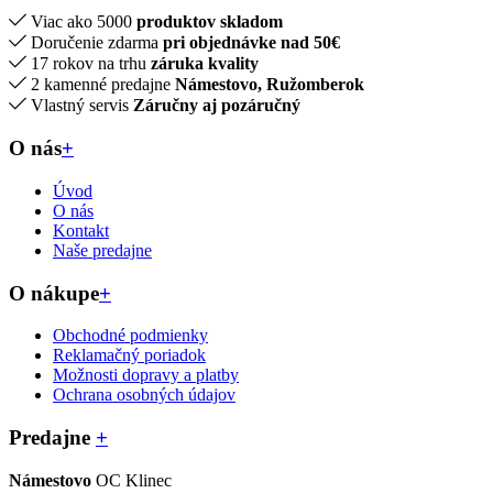
Viac ako 5000
produktov skladom
Doručenie zdarma
pri objednávke nad 50€
17 rokov na trhu
záruka kvality
2 kamenné predajne
Námestovo, Ružomberok
Vlastný servis
Záručny aj pozáručný
O nás
+
Úvod
O nás
Kontakt
Naše predajne
O nákupe
+
Obchodné podmienky
Reklamačný poriadok
Možnosti dopravy a platby
Ochrana osobných údajov
Predajne
+
Námestovo
OC Klinec