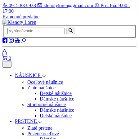
0915 833 933
klenotyloren@gmail.com
Po - Pia: 9:00 -
17:00
Kamenné predajne
0
NÁUŠNICE
Oceľové náušnice
Zlaté náušnice
Detské náušnice
Dámske náušnice
Strieborné náušnice
Dámske náušnice
Detské náušnice
PRSTENE
Zlaté prstene
Prstene oceľové