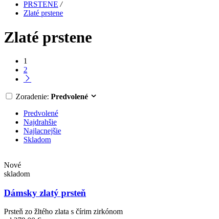
PRSTENE
/
Zlaté prstene
Zlaté prstene
1
2
Zoradenie:
Predvolené
Predvolené
Najdrahšie
Najlacnejšie
Skladom
Nové
skladom
Dámsky zlatý prsteň
Prsteň zo žltého zlata s čírim zirkónom