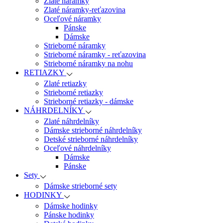
Zlaté náramky
Zlaté náramky-reťazovina
Oceľové náramky
Pánske
Dámske
Strieborné náramky
Strieborné náramky - reťazovina
Strieborné náramky na nohu
RETIAZKY
Zlaté retiazky
Strieborné retiazky
Strieborné retiazky - dámske
NÁHRDELNÍKY
Zlaté náhrdelníky
Dámske strieborné náhrdelníky
Detské strieborné náhrdelníky
Oceľové náhrdelníky
Dámske
Pánske
Sety
Dámske strieborné sety
HODINKY
Dámske hodinky
Pánske hodinky