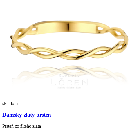
skladom
Dámsky zlatý prsteň
Prsteň zo žltého zlata