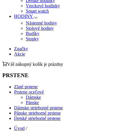
Detské hodinky
Vreckové hodinky
Smart watch
HODINY
Nástenné hodiny
Stolové hodiny
Budíky
Stopky
Značky
Akcie
Váš nákupný košík je prázdny
PRSTENE
Zlaté prstene
Prstene oceľové
Dámske
Pánske
Dámske strieborné prstene
Pánske strieborné prstene
Detské strieborné prstene
Úvod
/