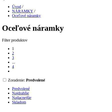
Úvod
/
NÁRAMKY
/
Oceľové náramky
Oceľové náramky
Filter produktov
1
2
3
...
4
Zoradenie:
Predvolené
Predvolené
Najdrahšie
Najlacnejšie
Skladom