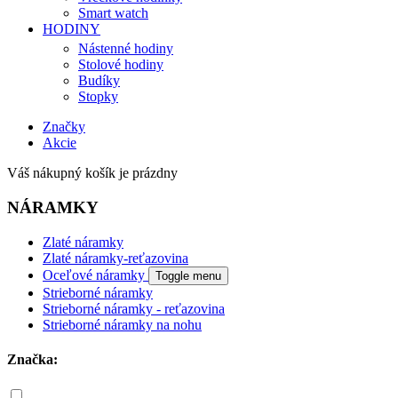
Smart watch
HODINY
Nástenné hodiny
Stolové hodiny
Budíky
Stopky
Značky
Akcie
Váš nákupný košík je prázdny
NÁRAMKY
Zlaté náramky
Zlaté náramky-reťazovina
Oceľové náramky
Toggle menu
Strieborné náramky
Strieborné náramky - reťazovina
Strieborné náramky na nohu
Značka: