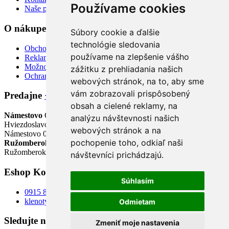
Používame cookies
Naše predajne
O nákupe
+
Súbory cookie a ďalšie
technológie sledovania
Obchodné podmienky
používame na zlepšenie vášho
Reklamačný poriadok
Možnosti dopravy a platby
zážitku z prehliadania našich
Ochrana osobných údajov
webových stránok, na to, aby sme
vám zobrazovali prispôsobený
Predajne
+
obsah a cielené reklamy, na
Námestovo
OC Klinec
analýzu návštevnosti našich
Hviezdoslavovo nám. 213
webových stránok a na
Námestovo 02901
pochopenie toho, odkiaľ naši
Ružomberok
Podhora 1313/14
Ružomberok 03401
návštevníci prichádzajú.
Eshop Kontakt
+
Súhlasím
0915 833 933
klenotyloren@gmail.com
Odmietam
Sledujte nás
Zmeniť moje nastavenia