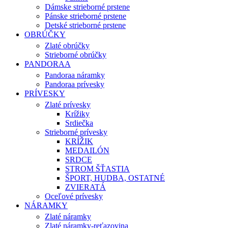
Dámske strieborné prstene
Pánske strieborné prstene
Detské strieborné prstene
OBRÚČKY
Zlaté obrúčky
Strieborné obrúčky
PANDORAA
Pandoraa náramky
Pandoraa prívesky
PRÍVESKY
Zlaté prívesky
Krížiky
Srdiečka
Strieborné prívesky
KRÍŽIK
MEDAILÓN
SRDCE
STROM ŠŤASTIA
ŠPORT, HUDBA, OSTATNÉ
ZVIERATÁ
Oceľové prívesky
NÁRAMKY
Zlaté náramky
Zlaté náramky-reťazovina