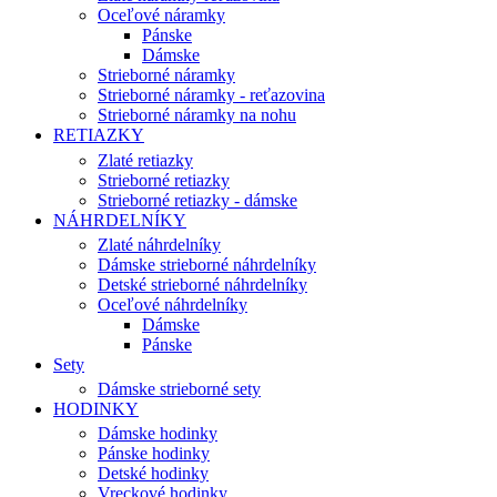
Oceľové náramky
Pánske
Dámske
Strieborné náramky
Strieborné náramky - reťazovina
Strieborné náramky na nohu
RETIAZKY
Zlaté retiazky
Strieborné retiazky
Strieborné retiazky - dámske
NÁHRDELNÍKY
Zlaté náhrdelníky
Dámske strieborné náhrdelníky
Detské strieborné náhrdelníky
Oceľové náhrdelníky
Dámske
Pánske
Sety
Dámske strieborné sety
HODINKY
Dámske hodinky
Pánske hodinky
Detské hodinky
Vreckové hodinky