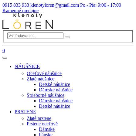
0915 833 933
klenotyloren@gmail.com
Po - Pia: 9:00 - 17:00
Kamenné predajne
0
NÁUŠNICE
Oceľové náušnice
Zlaté náušnice
Detské náušnice
Dámske náušnice
Strieborné náušnice
Dámske náušnice
Detské náušnice
PRSTENE
Zlaté prstene
Prstene oceľové
Dámske
Pánske