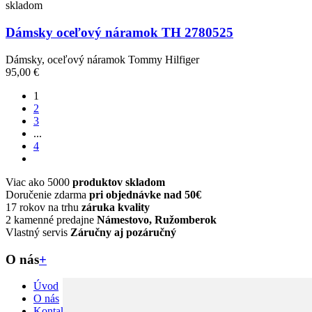
skladom
Dámsky oceľový náramok TH 2780525
Dámsky, oceľový náramok Tommy Hilfiger
95,00 €
1
2
3
...
4
Viac ako 5000
produktov skladom
Doručenie zdarma
pri objednávke nad 50€
17 rokov na trhu
záruka kvality
2 kamenné predajne
Námestovo, Ružomberok
Vlastný servis
Záručny aj pozáručný
O nás
+
Úvod
O nás
Kontakt