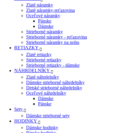
Zlaté náramky
Zlaté náramky-reťazovina
Oceľové náramky
Pánske
Dámske
Strieborné náramky
Strieborné náramky - reťazovina
Strieborné náramky na nohu
RETIAZKY
Zlaté retiazky
Strieborné retiazky
Strieborné retiazky - dámske
NÁHRDELNÍKY
Zlaté náhrdelníky
Dámske strieborné náhrdelníky
Detské strieborné náhrdelníky
Oceľové náhrdelníky
Dámske
Pánske
Sety
Dámske strieborné sety
HODINKY
Dámske hodinky
Pánske hodinky