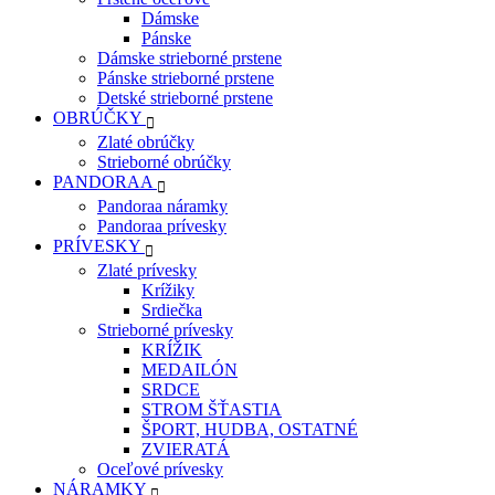
Dámske
Pánske
Dámske strieborné prstene
Pánske strieborné prstene
Detské strieborné prstene
OBRÚČKY
Zlaté obrúčky
Strieborné obrúčky
PANDORAA
Pandoraa náramky
Pandoraa prívesky
PRÍVESKY
Zlaté prívesky
Krížiky
Srdiečka
Strieborné prívesky
KRÍŽIK
MEDAILÓN
SRDCE
STROM ŠŤASTIA
ŠPORT, HUDBA, OSTATNÉ
ZVIERATÁ
Oceľové prívesky
NÁRAMKY