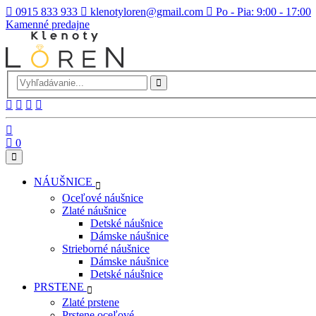
0915 833 933
klenotyloren@gmail.com
Po - Pia: 9:00 - 17:00
Kamenné predajne
0
NÁUŠNICE
Oceľové náušnice
Zlaté náušnice
Detské náušnice
Dámske náušnice
Strieborné náušnice
Dámske náušnice
Detské náušnice
PRSTENE
Zlaté prstene
Prstene oceľové