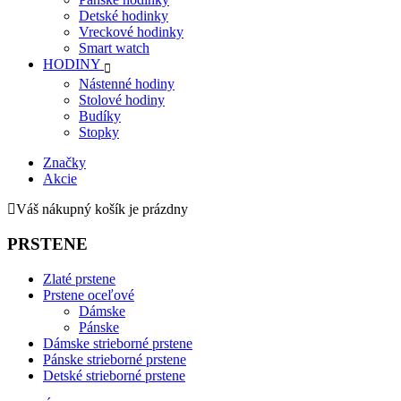
Detské hodinky
Vreckové hodinky
Smart watch
HODINY
Nástenné hodiny
Stolové hodiny
Budíky
Stopky
Značky
Akcie
Váš nákupný košík je prázdny
PRSTENE
Zlaté prstene
Prstene oceľové
Dámske
Pánske
Dámske strieborné prstene
Pánske strieborné prstene
Detské strieborné prstene