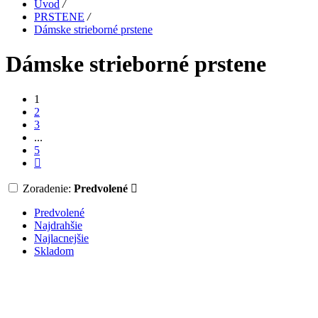
Úvod
/
PRSTENE
/
Dámske strieborné prstene
Dámske strieborné prstene
1
2
3
...
5
Zoradenie:
Predvolené
Predvolené
Najdrahšie
Najlacnejšie
Skladom