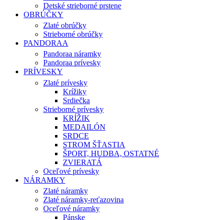
Detské strieborné prstene
OBRÚČKY
Zlaté obrúčky
Strieborné obrúčky
PANDORAA
Pandoraa náramky
Pandoraa prívesky
PRÍVESKY
Zlaté prívesky
Krížiky
Srdiečka
Strieborné prívesky
KRÍŽIK
MEDAILÓN
SRDCE
STROM ŠŤASTIA
ŠPORT, HUDBA, OSTATNÉ
ZVIERATÁ
Oceľové prívesky
NÁRAMKY
Zlaté náramky
Zlaté náramky-reťazovina
Oceľové náramky
Pánske