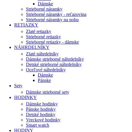
Dámske
Strieborné náramky
Strieborné náramky - reťazovina
Strieborné náramky na nohu
RETIAZKY
Zlaté retiazky
Strieborné retiazky
Strieborné retiazky - dámske
NÁHRDELNÍKY
Zlaté náhrdelníky
Dámske strieborné náhrdelníky
Detské strieborné náhrdelníky
Oceľové náhrdelníky
Dámske
Pánske
Sety
Dámske strieborné sety
HODINKY
Dámske hodinky
Pánske hodinky
Detské hodinky
Vreckové hodinky
Smart watch
HODINY