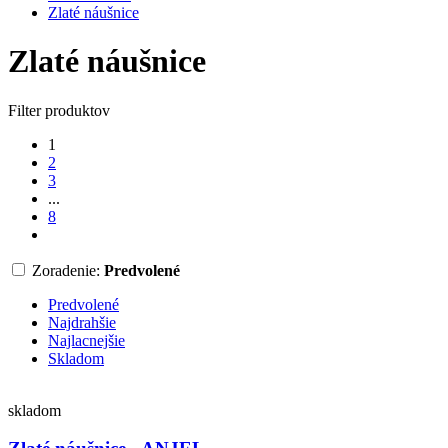
Zlaté náušnice
Zlaté náušnice
Filter produktov
1
2
3
...
8
Zoradenie:
Predvolené
Predvolené
Najdrahšie
Najlacnejšie
Skladom
skladom